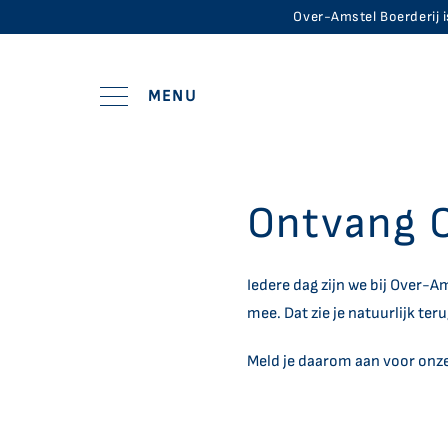
Over-Amstel Boerderij is
MENU
CONTACT
Ontvang O
Beleef de Boerderij
Boer
Iedere dag zijn we bij Over-
Dubbeldoelkoeien
Restaura
mee. Dat zie je natuurlijk ter
Onze schapen
Ontbijt
Meld je daarom aan voor onze
De landvarkens
Lunch
Onze kippen
Themadi