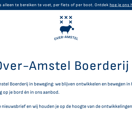
 alleen te bereiken te voet, per fiets of per boot. Ontdek
hoe je ons 
ver-Amstel Boerderij
 tot Bord
Te Doen
Amstel Boerderij in beweging: we blijven ontwikkelen en bewegen i
nt
Boerderijworkshops
ug op je bord én in ons aanbod.
Boerderijwinkel
 nieuwsbrief en wij houden je op de hoogte van de ontwikkelingen
ner