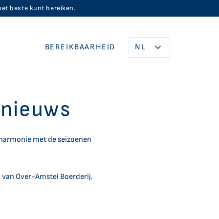
het beste kunt bereiken
.
BEREIKBAARHEID
 nieuws
Over Ons
n harmonie met de seizoenen
Over-Amstel Boerderij
Geschiedenis
 van Over-Amstel Boerderij.
Werken bij
Locatie