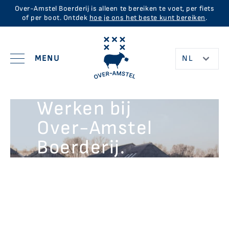
Over-Amstel Boerderij is alleen te bereiken te voet, per fiets
of per boot. Ontdek
hoe je ons het beste kunt bereiken
.
MENU
Werken bij
Over-Amstel
Beleef de Boerderij
Boerderij.
Boer tot Bord
Te Doen